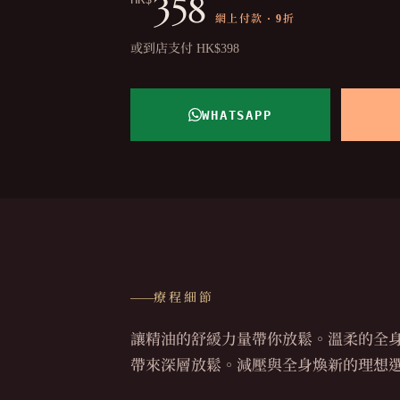
358
網上付款 · 9折
或到店支付 HK$398
WHATSAPP
療程細節
讓精油的舒緩力量帶你放鬆。溫柔的全
帶來深層放鬆。減壓與全身煥新的理想