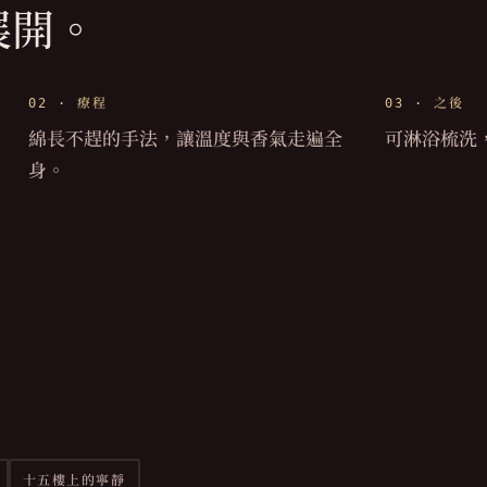
展開。
02 ·
療程
03 ·
之後
綿長不趕的手法，讓溫度與香氣走遍全
可淋浴梳洗
身。
十五樓上的寧靜