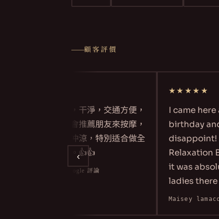
顧客評價
★★★★★
★★★★★
環境安靜，舒適，干淨，交通方便，
I came here a
旺角地鐵上蓋，會推薦朋友來按摩，
birthday and 
每間房都有浴室冲涼，特別适合做全
disappoint! I
身香薰推油項目。👍👍
Relaxation B
‹
it was absolu
chan penny
·
Google 評論
ladies there a
and offer all 
Maisey lamacq
My massage w