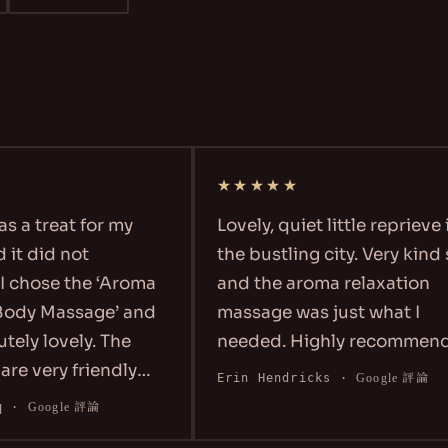
★★★★★
s a treat for my
Lovely, quiet little reprieve i
it did not
the bustling city. Very kind s
 chose the ‘Aroma
and the aroma relaxation
ody Massage’ and
massage was just what I
tely lovely. The
needed. Highly recommend.
re very friendly
Erin Hendricks
·
Google 評論
sorts of amenities.
·
Google 評論
as perfect with