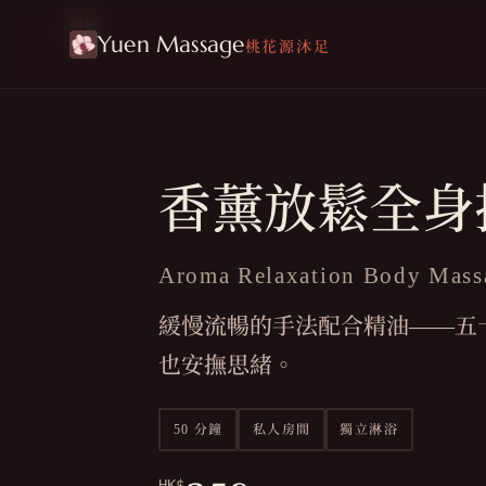
療程
Yuen Massage
桃花源沐足
香薰放鬆全身
Aroma Relaxation Body Mass
緩慢流暢的手法配合精油——五
也安撫思緒。
50 分鐘
私人房間
獨立淋浴
HK$