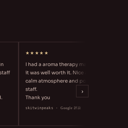
★★★★★
★★
n
I had a aroma therapy massage
The h
taff
it was well worth it. Nice and
aroma
calm atmosphere and polite
exper
staff.
body!
›
Thank you
rest :)
skitwinpeaks
·
Google 評論
Yun Y