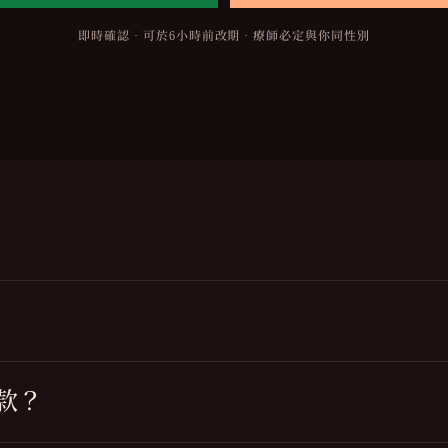
即時確認 · 可於6小時前改期 · 療師必定與你同性別
款？