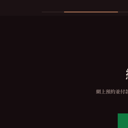
the masseuse
to the pressur
definitely co
網上預約並付款