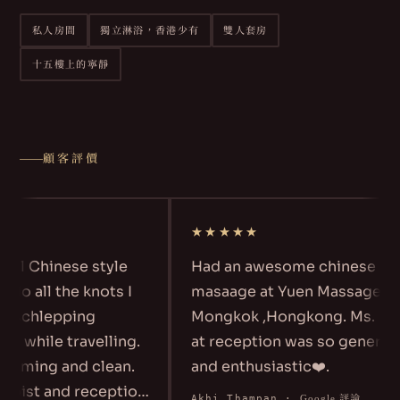
私人房間
獨立淋浴，香港少有
雙人套房
十五樓上的寧靜
顧客評價
★★★★★
ful Chinese style
Had an awesome chinese
do all the knots I
masaage at Yuen Massage at
m schlepping
Mongkok ,Hongkong. Ms. Ma
d while travelling.
at reception was so generou
calming and clean.
and enthusiastic❤️.
apist and reception
Akhi Thampan
·
Google 評論