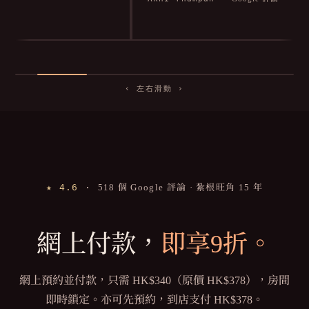
and accommodating.
評論
re shower facilities
dy after a day spent
y!
‹ 左右滑動 ›
★ 4.6
·
518 個 Google 評論 · 紮根旺角 15 年
網上付款，
即享9折。
網上預約並付款，只需 HK$340（原價 HK$378），房間
即時鎖定。亦可先預約，到店支付 HK$378。