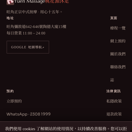
Yuen Massage
桃花源沐足
旺角正宗中式按摩 · 用心十五年。
地址
頁面
旺角彌敦道642-646號陶德大廈15樓
療程一覽
每日營業 11:00 – 24:00
網上預約
GOOGLE 地圖導航
↗
關於我們
聯絡我們
誌
預約
法律資訊
立即預約
私隱政策
WhatsApp · 2308 1999
退款政策
致電 2308 1999
條款及細則
我們使用 cookies 了解網站的使用情況，以持續改善服務。您可以拒