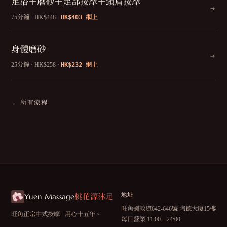
足浴＋磨砂＋足部按摩＋頸肩按摩
→
HK$403
75分鐘 · HK$448 ·
網上
身體磨砂
→
HK$232
25分鐘 · HK$258 ·
網上
← 所有療程
Yuen Massage
地址
桃花源沐足
旺角彌敦道642-646號 陶德大廈15樓
旺角正宗中式按摩 · 用心十五年。
每日營業 11:00 – 24:00