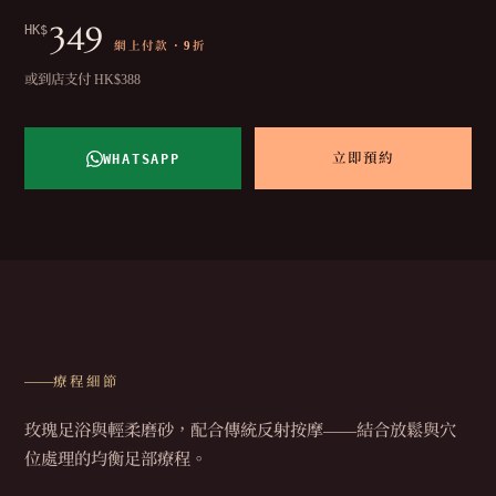
349
HK$
網上付款 · 9折
或到店支付 HK$388
WHATSAPP
立即預約
療程細節
玫瑰足浴與輕柔磨砂，配合傳統反射按摩——結合放鬆與穴
位處理的均衡足部療程。