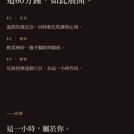
這60分鐘，
如此展開。
01 ·
足浴
溫熱玫瑰足浴，同時軟化肌膚與心情。
02 ·
磨砂
輕柔磨砂，撫平腳跟與腳底。
03 ·
療程
反射按摩逐個穴位，為這一小時作結。
房間
這一小時，屬於你。