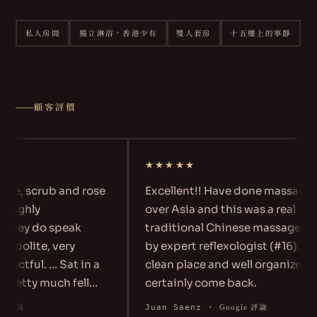
私人房間
獨立淋浴，香港少有
雙人套房
十五樓上的寧靜
顧客評價
★★★★★
age, scrub and rose
Excellent!! Have done massage al
 Highly
over Asia and this was a real
They do speak
traditional Chinese massage do
ty polite, very
by expert reflexologist (#16). Ver
pectful. … Sat in a
clean place and well organized. W
pretty much fell
certainly come back.
Juan Saenz
·
e 評論
Google 評論